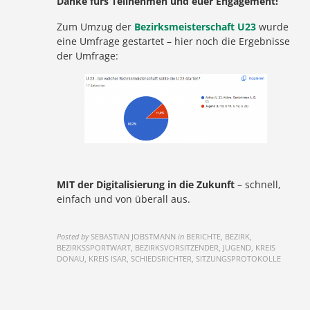
Danke fürs Teilnehmen und euer Engagement!
Zum Umzug der
Bezirksmeisterschaft U23
wurde
eine Umfrage gestartet – hier noch die Ergebnisse
der Umfrage:
MIT der Digitalisierung in die Zukunft
– schnell,
einfach und von überall aus.
Posted by
SEBASTIAN JOBSTMANN
in
BERICHTE, BEZIRK,
BEZIRKSSPORTWART, BEZIRKSVORSITZENDER, JUGEND, KREIS
DONAU, KREIS ISAR, SCHIEDSRICHTER, SITZUNGSPROTOKOLLE