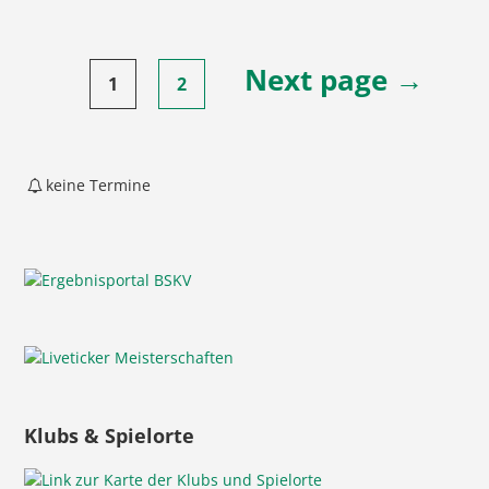
Seitennummerierung
Next page →
1
2
der
Beiträge
keine Termine
Klubs & Spielorte