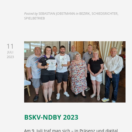
Posted by
SEBASTIAN JOBSTMANN
in
BEZIRK, SCHIEDSRICHTER,
SPIELBETRIEB
11
JULI
2023
BSKV-NDBY 2023
Am 9. Juli traf man sich – in Präsenz und digital