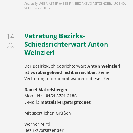
Posted by
WEBMASTER
in
BEZIRK, BEZIRKSVORSITZENDER, JUGEND,
SCHIEDSRICHTER
Vetretung Bezirks-
14
Schiedsrichterwart Anton
JULI
2025
Weinzierl
Der Bezirks-Schiedsrichterwart
Anton Weinzierl
ist vorübergehend nicht erreichbar
. Seine
Vertretung übernimmt während dieser Zeit
Daniel Matzelsberger
,
Mobil-Nr.:
0151 5721 2186
,
E-Mail.:
matzelsberger@gmx.net
Mit sportlichen Grüßen
Werner Mirtl
Bezirksvorsitzender