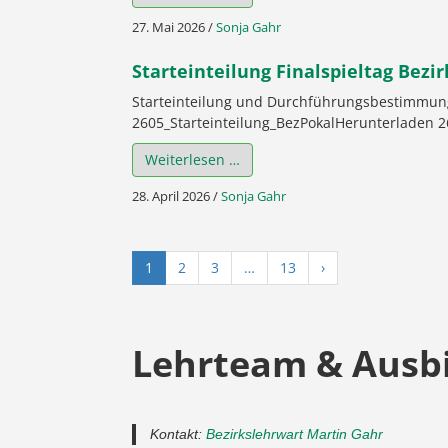
27. Mai 2026
/
Sonja Gahr
Starteinteilung Finalspieltag Bezi
Starteinteilung und Durchführungsbestimmung 
2605_Starteinteilung_BezPokalHerunterladen 
Weiterlesen …
28. April 2026
/
Sonja Gahr
1
2
3
…
13
›
Lehrteam & Ausb
Kontakt:
Bezirkslehrwart Martin Gahr