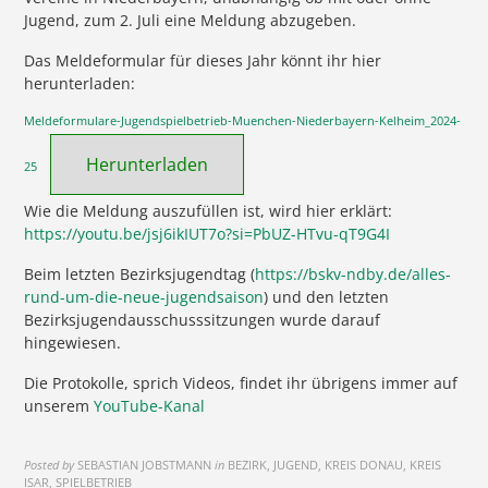
Jugend, zum 2. Juli eine Meldung abzugeben.
Das Meldeformular für dieses Jahr könnt ihr hier
herunterladen:
Meldeformulare-Jugendspielbetrieb-Muenchen-Niederbayern-Kelheim_2024-
Herunterladen
25
Wie die Meldung auszufüllen ist, wird hier erklärt:
https://youtu.be/jsj6ikIUT7o?si=PbUZ-HTvu-qT9G4I
Beim letzten Bezirksjugendtag (
https://bskv-ndby.de/alles-
rund-um-die-neue-jugendsaison
) und den letzten
Bezirksjugendausschusssitzungen wurde darauf
hingewiesen.
Die Protokolle, sprich Videos, findet ihr übrigens immer auf
unserem
YouTube-Kanal
Posted by
SEBASTIAN JOBSTMANN
in
BEZIRK, JUGEND, KREIS DONAU, KREIS
ISAR, SPIELBETRIEB