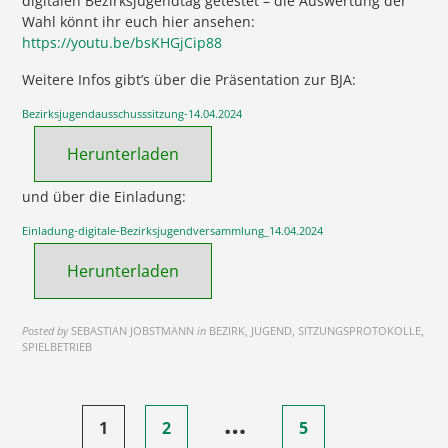
digitalen Bezirksjugendtag getestet – die Auswertung der
Wahl könnt ihr euch hier ansehen:
https://youtu.be/bsKHGjCip88
Weitere Infos gibt’s über die Präsentation zur BJA:
Bezirksjugendausschusssitzung-14.04.2024
Herunterladen
und über die Einladung:
Einladung-digitale-Bezirksjugendversammlung_14.04.2024
Herunterladen
Posted by
SEBASTIAN JOBSTMANN
in
BEZIRK, JUGEND, SITZUNGSPROTOKOLLE,
SPIELBETRIEB
Seitennummerierung
…
1
2
5
der