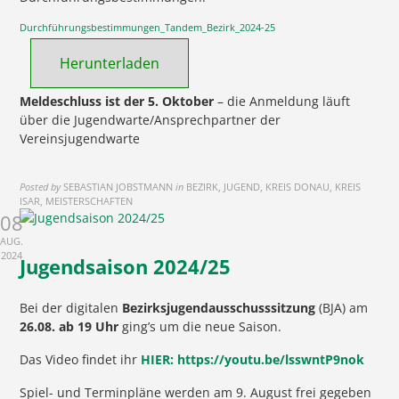
Durchführungsbestimmungen_Tandem_Bezirk_2024-25
Herunterladen
Meldeschluss ist der 5. Oktober
– die Anmeldung läuft
über die Jugendwarte/Ansprechpartner der
Vereinsjugendwarte
Posted by
SEBASTIAN JOBSTMANN
in
BEZIRK, JUGEND, KREIS DONAU, KREIS
ISAR, MEISTERSCHAFTEN
08
AUG.
2024
Jugendsaison 2024/25
Bei der digitalen
Bezirksjugendausschusssitzung
(BJA) am
26.08. ab 19 Uhr
ging’s um die neue Saison.
Das Video findet ihr
HIER:
https://youtu.be/lsswntP9nok
Spiel- und Terminpläne werden am 9. August frei gegeben