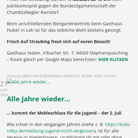
Jubiläumsspiel gegen die Bundesligamannschaft der
Chambtalkegler Raindorf.
Beim anschließenden Biergartenbetrieb beim Gasthaus
Huber in Loh ist für das leibliche Wohl bestens gesorgt.
Frisch Auf Straubing freut sich auf euren Besuch!
Gasthaus Huber, Irlbacher Str. 7, 94569 Stephansposching
– Route gleich per Google Maps berechnen:
HIER KLICKEN
Posted by
SEBASTIAN JOBSTMANN
in
BERICHTE, BEZIRK, KREIS DONAU
21
JUNI
2024
Alle Jahre wieder…
… kommt der Meldeschluss für die Jugend – der 2. Juli
Wie schon in den vergangen Jahren (siehe z. B.
https://bskv-
ndby.de/meldung-jugend-nicht-vergessen
), ist für alle
Vereine in Niederbayern, unabhängig ob mit oder ohne