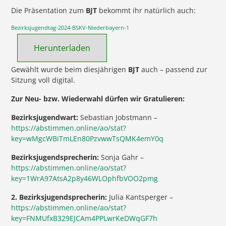
Die Präsentation zum
BJT
bekommt ihr natürlich auch:
Bezirksjugendtag-2024-BSKV-Niederbayern-1
Herunterladen
Gewählt wurde beim diesjährigen
BJT
auch – passend zur
Sitzung voll digital.
Zur Neu- bzw. Wiederwahl dürfen wir Gratulieren:
Bezirksjugendwart:
Sebastian Jobstmann –
https://abstimmen.online/ao/stat?
key=wMgcWBiTmLEn80PzvwwTsQMK4emY0q
Bezirksjugendsprecherin:
Sonja Gahr –
https://abstimmen.online/ao/stat?
key=1WrA97AtsA2p8y46WLOphfbVOO2pmg
2. Bezirksjugendsprecherin:
Julia Kantsperger –
https://abstimmen.online/ao/stat?
key=FNMUfxB329EJCAm4PPLwrKeDWqGF7h