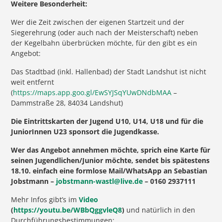
Weitere Besonderheit:
Wer die Zeit zwischen der eigenen Startzeit und der
Siegerehrung (oder auch nach der Meisterschaft) neben
der Kegelbahn überbrücken möchte, für den gibt es ein
Angebot:
Das Stadtbad (inkl. Hallenbad) der Stadt Landshut ist nicht
weit entfernt
(
https://maps.app.goo.gl/EwSYJSqYUwDNdbMAA
–
Dammstraße 28, 84034 Landshut)
Die Eintrittskarten der Jugend U10, U14, U18 und für die
JuniorInnen U23 sponsort die Jugendkasse.
Wer das Angebot annehmen möchte, sprich eine Karte für
seinen Jugendlichen/Junior möchte, sendet bis spätestens
18.10. einfach eine formlose Mail/WhatsApp an Sebastian
Jobstmann –
jobstmann-wastl@live.de
– 0160 2937111
Mehr Infos gibt’s im
Video
(
https://youtu.be/WBbQggvleQ8
)
und natürlich in den
Durchführungsbestimmungen: