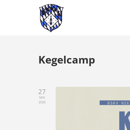
Kegelcamp
27
MAI
2026