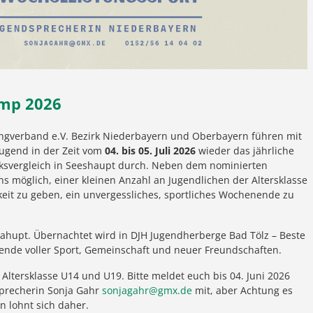
amp 2026
ingverband e.V. Bezirk Niederbayern und Oberbayern führen mit
jugend in der Zeit vom
04. bis 05. Juli 2026
wieder das jährliche
ksvergleich in Seeshaupt durch. Neben dem nominierten
ns möglich, einer kleinen Anzahl an Jugendlichen der Altersklasse
keit zu geben, ein unvergessliches, sportliches Wochenende zu
ahupt. Übernachtet wird in DJH Jugendherberge Bad Tölz – Beste
ende voller Sport, Gemeinschaft und neuer Freundschaften.
 Altersklasse U14 und U19. Bitte meldet euch bis 04. Juni 2026
dsprecherin Sonja Gahr
sonjagahr@gmx.de
mit, aber Achtung es
in lohnt sich daher.