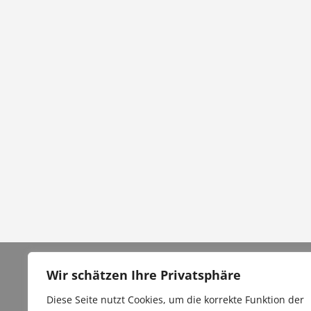
Wir schätzen Ihre Privatsphäre
Archiv
Über uns
Diese Seite nutzt Cookies, um die korrekte Funktion der
Kontakt / Unser Team