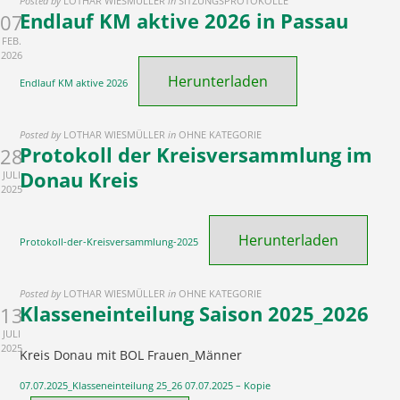
Posted by
LOTHAR WIESMÜLLER
in
SITZUNGSPROTOKOLLE
Endlauf KM aktive 2026 in Passau
07
FEB.
2026
Herunterladen
Endlauf KM aktive 2026
Posted by
LOTHAR WIESMÜLLER
in
OHNE KATEGORIE
Protokoll der Kreisversammlung im
28
Donau Kreis
JULI
2025
Herunterladen
Protokoll-der-Kreisversammlung-2025
Posted by
LOTHAR WIESMÜLLER
in
OHNE KATEGORIE
Klasseneinteilung Saison 2025_2026
13
JULI
2025
Kreis Donau mit BOL Frauen_Männer
07.07.2025_Klasseneinteilung 25_26 07.07.2025 – Kopie