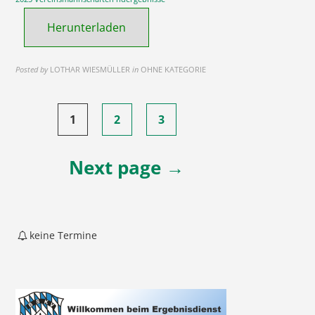
Herunterladen
Posted by
LOTHAR WIESMÜLLER
in
OHNE KATEGORIE
Seitennummerierung
1
2
3
der
Beiträge
Next page →
keine Termine