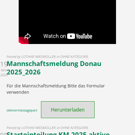
Posted by
LOTHAR WIESMÜLLER
in
OHNE KATEGORIE
Mannschaftsmeldung Donau
19
2025_2026
MAI
2025
Für die Mannschaftsmeldung Bitte das Formular
verwenden
Herunterladen
delivermessagepart
Posted by
LOTHAR WIESMÜLLER
in
OHNE KATEGORIE
Starteinteilung KM 2025 aktive
08