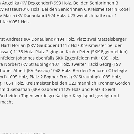
h Angelika (KV Deggendorf) 993 Holz. Bei den Seniorinnen B
KV Passau)1016 Holz. Bei den Seniorinnen C Kreismeisterin Köbel
ze Maria (KV Donauland) 924 Holz. U23 weiblich hatte nur 1
htach)951 Holz.
ürst Andreas (KV Donauland)1194 Holz. Platz zwei Matzelsberger
 3 Hartl Florian (SKV Gäuboden) 1117 Holz.Kreismeister bei den
ssau) 1138 Holz. Platz 2 ging an Krohn Peter (SKK Eggenfelden)
önfelder Johannes ebenfalls SKK Eggenfelden mit 1085 Holz.
a Norbert (KV Straubing)1107 Holz, zweiter Hackl Georg (TSV
dhuber Albert (KV Passau) 1048 Holz. Bei den Senioren C belegte
rf) 1095 Holz, Platz 2 Bogner Ernst (KV Straubing) 1085 Holz,
ing) 1064 Holz. Kreismeister bei den U23 männlich Kronner Gordon
chmid Sebastian (SKV Gaboren) 1129 Holz und Platz 3 Seidl
An beiden Tagen wurde großartiger Kegelsport gezeigt und
emacht
IS DONAU, MEISTERSCHAFTEN