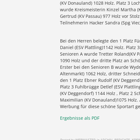
(KV Donauland) 1028 Holz. Platz 3 Loc
wurde Kreismeisterin Kinzel Martha (
Gertrud (KV Passau) 977 Holz vor Stol
Teilnehmerin Hacker Sandra (Spg Viec
Bei den Herren belegte den 1 Platz F
Daniel (ESV Plattling)1142 Holz. Platz
Senioren A wurde Tretter Roland(KV Pa
1090 Holz und der dritte Platz an Sch
Erster bei den Senioren B wurde Wydr
Altenmarkt) 1062 Holz, dritter Schnei
den 1 Platz Ebner Rudolf (KV Deggendo
Platz 3 Fuhlbrügge Detlef (ESV Plattl
(KV Deggendorf) 1144 Holz , Platz 2 S
Maximilian (KV Donauland)1075 Holz. 
Werbung für diese schöne Sportart g
Ergebnisse als PDF
Posted by
WEBMASTER
in
ARCHIV, BERICHTE, KRE