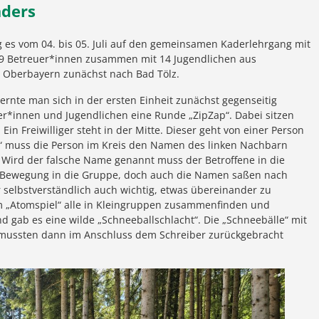
aders
 es vom 04. bis 05. Juli auf den gemeinsamen Kaderlehrgang mit
9 Betreuer*innen zusammen mit 14 Jugendlichen aus
 Oberbayern zunächst nach Bad Tölz.
nte man sich in der ersten Einheit zunächst gegenseitig
er*innen und Jugendlichen eine Runde „ZipZap“. Dabei sitzen
Ein Freiwilliger steht in der Mitte. Dieser geht von einer Person
p“ muss die Person im Kreis den Namen des linken Nachbarn
 Wird der falsche Name genannt muss der Betroffene in die
ll Bewegung in die Gruppe, doch auch die Namen saßen nach
selbstverständlich auch wichtig, etwas übereinander zu
m „Atomspiel“ alle in Kleingruppen zusammenfinden und
 gab es eine wilde „Schneeballschlacht“. Die „Schneebälle“ mit
t mussten dann im Anschluss dem Schreiber zurückgebracht