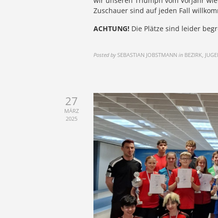
wir unseren Triumph vom Vorjahr wie
Zuschauer sind auf jeden Fall willko
ACHTUNG!
Die Plätze sind leider be
Posted by
SEBASTIAN JOBSTMANN
in
BEZIRK, JUG
27
MÄRZ
2025