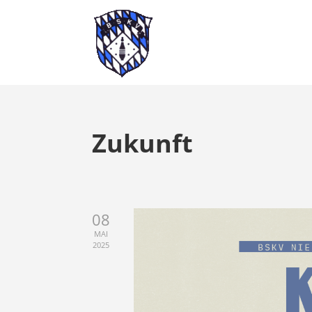
Zukunft
08
MAI
2025