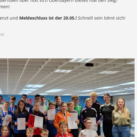
derholen oder holt sich Oberbayern dieses mal den Sieg?
mmen!
grenzt und
Meldeschluss ist der 20.05.!
Schnell sein lohnt sich!
END