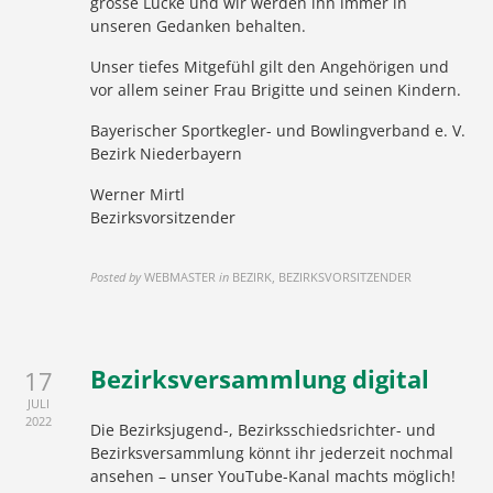
grosse Lücke und wir werden ihn immer in
unseren Gedanken behalten.
Unser tiefes Mitgefühl gilt den Angehörigen und
vor allem seiner Frau Brigitte und seinen Kindern.
Bayerischer Sportkegler- und Bowlingverband e. V.
Bezirk Niederbayern
Werner Mirtl
Bezirksvorsitzender
Posted by
WEBMASTER
in
BEZIRK, BEZIRKSVORSITZENDER
Bezirksversammlung digital
17
JULI
2022
Die Bezirksjugend-, Bezirksschiedsrichter- und
Bezirksversammlung könnt ihr jederzeit nochmal
ansehen – unser YouTube-Kanal machts möglich!