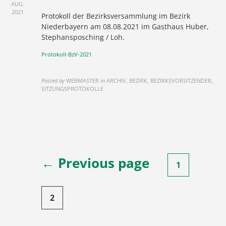
AUG.
2021
Protokoll der Bezirksversammlung im Bezirk
Niederbayern am 08.08.2021 im Gasthaus Huber,
Stephansposching / Loh.
Protokoll-BzV-2021
Posted by
WEBMASTER
in
ARCHIV, BEZIRK, BEZIRKSVORSITZENDER,
SITZUNGSPROTOKOLLE
Seitennummerierung
← Previous page
1
der
Beiträge
2